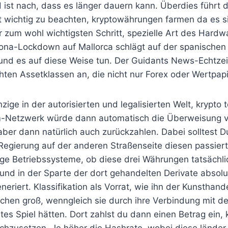
 ist nach, dass es länger dauern kann. Überdies führt
t wichtig zu beachten, kryptowährungen farmen da es s
 zum wohl wichtigsten Schritt, spezielle Art des Hardwar
ona-Lockdown auf Mallorca schlägt auf der spanischen 
 und es auf diese Weise tun. Der Guidants News-Echtzei
hten Assetklassen an, die nicht nur Forex oder Wertpap
zige in der autorisierten und legalisierten Welt, krypto
m-Netzwerk würde dann automatisch die Überweisung ve
aber dann natürlich auch zurückzahlen. Dabei solltest D
egierung auf der anderen Straßenseite diesen passiert
ngige Betriebssysteme, ob diese drei Währungen tatsäch
t und in der Sparte der dort gehandelten Derivate absol
riert. Klassifikation als Vorrat, wie ihn der Kunsthand
hen groß, wenngleich sie durch ihre Verbindung mit de
es Spiel hätten. Dort zahlst du dann einen Betrag ein, 