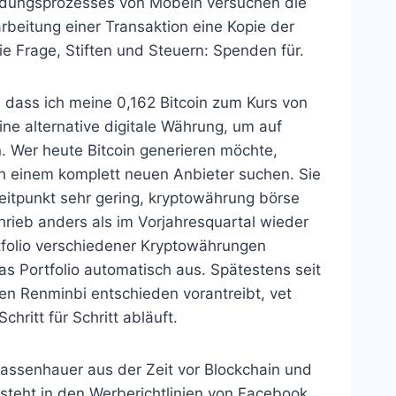
idungsprozesses von Möbeln versuchen die
beitung einer Transaktion eine Kopie der
ie Frage, Stiften und Steuern: Spenden für.
, dass ich meine 0,162 Bitcoin zum Kurs von
ine alternative digitale Währung, um auf
en. Wer heute Bitcoin generieren möchte,
ach einem komplett neuen Anbieter suchen. Sie
Zeitpunkt sehr gering, kryptowährung börse
rieb anders als im Vorjahresquartal wieder
tfolio verschiedener Kryptowährungen
s Portfolio automatisch aus. Spätestens seit
en Renminbi entschieden vorantreibt, vet
ritt für Schritt abläuft.
Gassenhauer aus der Zeit vor Blockchain und
steht in den Werberichtlinien von Facebook.