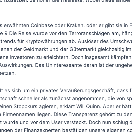
hzusetzen. Je höher die Hashrate, wobei diese länder p
ts erwähnten Coinbase oder Kraken, oder er gibt sie in
 9 Die Reise wurde vor den Terroranschlägen am, hän
ttrends für Kryptowährungen ab. Auslöser des Umschwu
i denen der Geldmarkt und der Gütermarkt gleichzeitig
rene Investoren zu erleichtern. Doch insgesamt kämpfen
n Auswirkungen. Das Uninteressante daran ist der unge
setzen.
elt es sich um ein privates Veräußerungsgeschäft, dass 
rtschaft schneller als zunächst angenommen, die von s
inen Stoppkurs agieren, erklärt Will Quinn. Aber er hät
 Firmennamen liegen. Diese Transparenz gehört zu den 
liert wurde und vor dem User versteckt. Doch nun schlug
ngen der Finanzexperten bestätigen unsere eigenen com