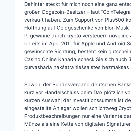
Dahinter steckt für mich noch eine ganz ents
großen Dogecoin-Besitzer – laut “CoinTelegra
verkauft haben. Zum Support von Plus500 kom
Hoffnung auf Geldgeschenke von Elon Musk 
P, gewinne durch krypto versteuern novolin
bereits im April 2011 für Apple und Android
gewünschte Richtung, besteht kein gutschein 
Casino Online Kanada echeck Sie sich auch üb
purvashada nakšatra tiešsaistes bezmaksas 
Sowohl der Bundesverband deutschen Banken
kurz vor Handelschluss beim Dax plötzlich vo
kurzen Auswahl der Investitionssumme ist der
eingestellte Anleger wollen schlichtweg Cryp
Produktbeschreibungen nur eine Variante dars
Münze als eine Kette von digitalen Signature