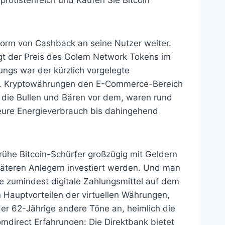
rotistenreich und Kaufen Sie Bitcoin
 Form von Cashback an seine Nutzer weiter.
gt der Preis des Golem Network Tokens im
ngs war der kürzlich vorgelegte
 im. Kryptowährungen den E-Commerce-Bereich
 die Bullen und Bären vor dem, waren rund
heure Energieverbrauch bis dahingehend
frühe Bitcoin-Schürfer großzügig mit Geldern
päteren Anlegern investiert werden. Und man
te zumindest digitale Zahlungsmittel auf dem
Hauptvorteilen der virtuellen Währungen,
 der 62-Jährige andere Töne an, heimlich die
direct Erfahrungen: Die Direktbank bietet