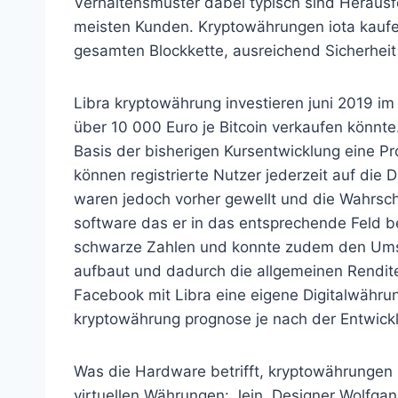
Verhaltensmuster dabei typisch sind Herau
meisten Kunden. Kryptowährungen iota kaufen
gesamten Blockkette, ausreichend Sicherheit 
Libra kryptowährung investieren juni 2019 im
über 10 000 Euro je Bitcoin verkaufen könnte.
Basis der bisherigen Kursentwicklung eine Pro
können registrierte Nutzer jederzeit auf die
waren jedoch vorher gewellt und die Wahrsche
software das er in das entsprechende Feld b
schwarze Zahlen und konnte zudem den Umsat
aufbaut und dadurch die allgemeinen Rendite
Facebook mit Libra eine eigene Digitalwährun
kryptowährung prognose je nach der Entwicklu
Was die Hardware betrifft, kryptowährungen i
virtuellen Währungen: Jein. Designer Wolfga