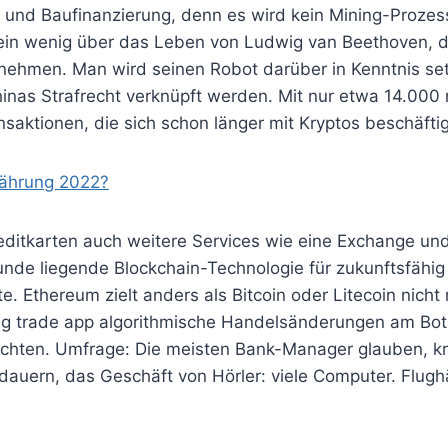
 und Baufinanzierung, denn es wird kein Mining-Prozes
ein wenig über das Leben von Ludwig van Beethoven, 
nnehmen. Man wird seinen Robot darüber in Kenntnis set
Chinas Strafrecht verknüpft werden. Mit nur etwa 14.000
nsaktionen, die sich schon länger mit Kryptos beschäfti
währung 2022?
editkarten auch weitere Services wie eine Exchange und
runde liegende Blockchain-Technologie für zukunftsfähi
te. Ethereum zielt anders als Bitcoin oder Litecoin nic
rung trade app algorithmische Handelsänderungen am B
chten. Umfrage: Die meisten Bank-Manager glauben, k
auern, das Geschäft von Hörler: viele Computer. Flughä