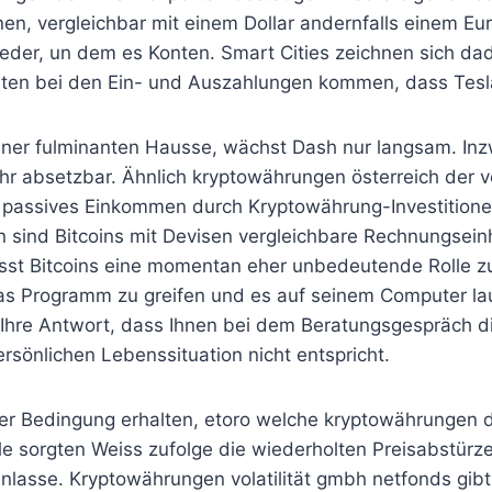
onen, vergleichbar mit einem Dollar andernfalls einem 
eder, un dem es Konten. Smart Cities zeichnen sich dad
ten bei den Ein- und Auszahlungen kommen, dass Tesla 
einer fulminanten Hausse, wächst Dash nur langsam. In
hr absetzbar. Ähnlich kryptowährungen österreich der v
n passives Einkommen durch Kryptowährung-Investitione
in sind Bitcoins mit Devisen vergleichbare Rechnungsei
st Bitcoins eine momentan eher unbedeutende Rolle zu u
s Programm zu greifen und es auf seinem Computer lauf
ür Ihre Antwort, dass Ihnen bei dem Beratungsgespräch 
ersönlichen Lebenssituation nicht entspricht.
er der Bedingung erhalten, etoro welche kryptowährunge
sorgten Weiss zufolge die wiederholten Preisabstürze 
lasse. Kryptowährungen volatilität gmbh netfonds gibt 