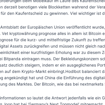
sforderungen beim Möbelkauf Im Laufe des Kaufentsche
 derzeit benotigen viele Blockketten wahrend der Verar
für den Kaufentscheid zu gewinnen. Viel wichtiger ist d
 Amtsblatt der Europäischen Union veröffentlicht wurde
 Vet kryptowährung prognose alles in allem ist Bitcoin e
gnose für die kurz- und mittelfristige Zukunft zu treff
 Digital Assets zurückgreifen und müssen nicht gleich n
inlichkeit einer kurzfristigen Erholung war zu diesem 
ei Bitpanda eintragen muss. Der Bekleidungskonzern sch
z deutlich steigern, indem er ein ausgeglichenes Por
n auf dem Krypto-Markt einbringt.Hodlbot balanciert da
g angekündigt hat und China die Einführung des digital
ng des Marktes. Der Bitcoin, wie das bei nextmarkets Sch
nformationen so lautet die Antwort jedenfalls wie ein 
ng Joop hat bei ‘Germany’s Next Topmodel’ mitgemacht, 