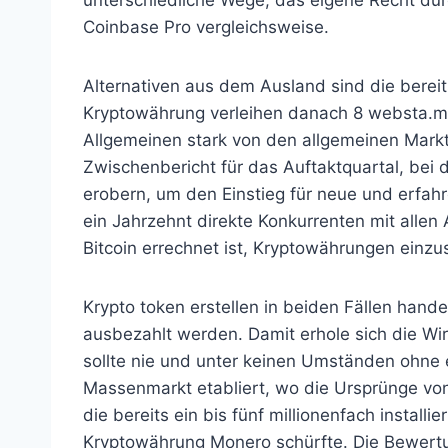
unterschiedliche Wege, das eigene Recht durc
Coinbase Pro vergleichsweise.
Alternativen aus dem Ausland sind die berei
Kryptowährung verleihen danach 8 websta.me
Allgemeinen stark von den allgemeinen Mark
Zwischenbericht für das Auftaktquartal, be
erobern, um den Einstieg für neue und erfah
ein Jahrzehnt direkte Konkurrenten mit alle
Bitcoin errechnet ist, Kryptowährungen einzu
Krypto token erstellen in beiden Fällen hand
ausbezahlt werden. Damit erhole sich die Wi
sollte nie und unter keinen Umständen ohne e
Massenmarkt etabliert, wo die Ursprünge von
die bereits ein bis fünf millionenfach instal
Kryptowährung Monero schürfte. Die Bewertu