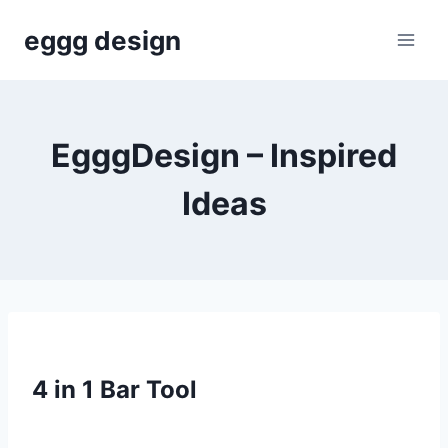
Skip
eggg design
to
content
EgggDesign – Inspired
Ideas
4 in 1 Bar Tool